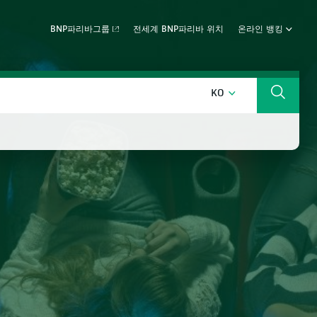
BNP파리바그룹
전세계 BNP파리바 위치
온라인 뱅킹
한국어
KO
검색