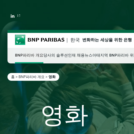
LINKEDIN
BNP Paribas
한국
변화하는 세상을 위한 은행
BNP파리바 개요
당사의 솔루션
인재 채용
뉴스
아태지역 BNP파리바 
홈
>
BNP파리바 개요
>
영화
검색할 용어를 입력하십시오
영화